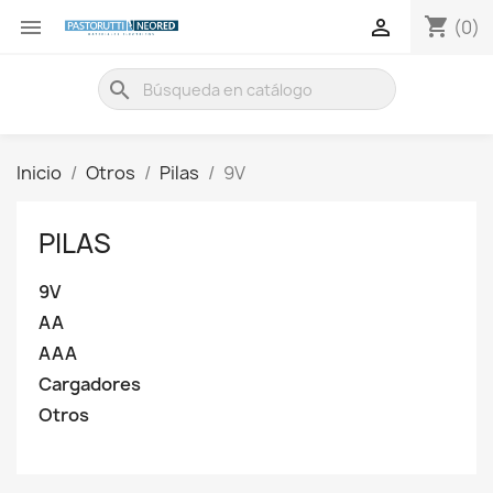
shopping_cart


(0)
search
Inicio
Otros
Pilas
9V
PILAS
9V
AA
AAA
Cargadores
Otros