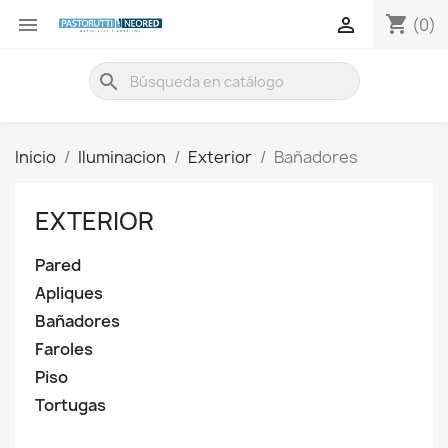
shopping_cart


(0)
search
Inicio
Iluminacion
Exterior
Bañadores
EXTERIOR
Pared
Apliques
Bañadores
Faroles
Piso
Tortugas