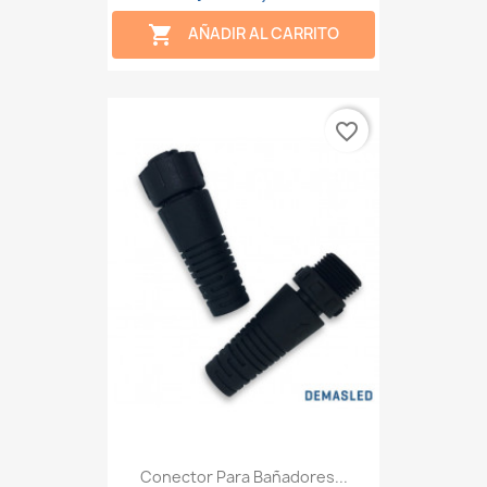

AÑADIR AL CARRITO
favorite_border
Conector Para Bañadores...