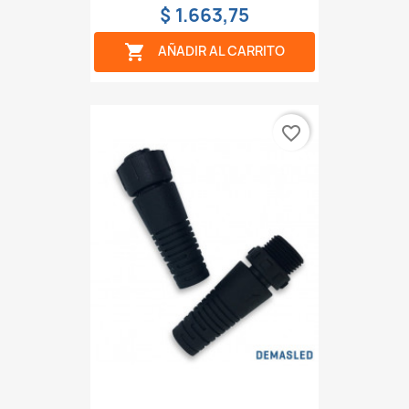
$ 1.663,75

AÑADIR AL CARRITO
favorite_border