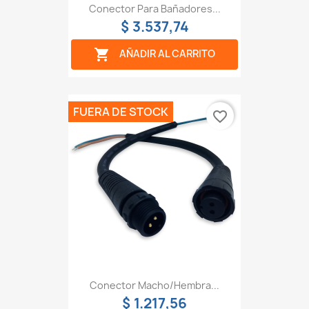
Conector Para Bañadores...
$ 3.537,74

AÑADIR AL CARRITO
FUERA DE STOCK
favorite_border
Conector Macho/hembra...
$ 1.217,56