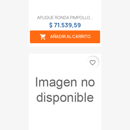
APLIQUE RONDA PIMPOLLO...
$ 71.539,59

AÑADIR AL CARRITO
favorite_border