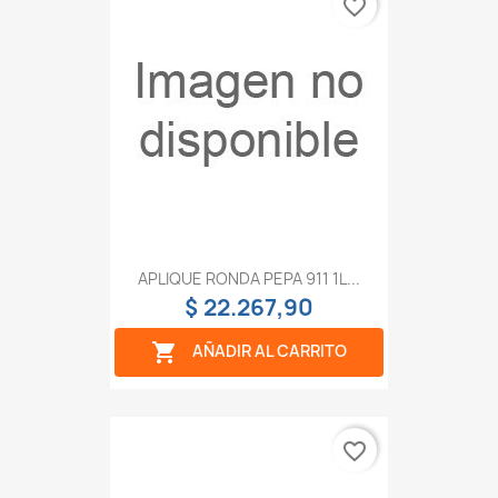
favorite_border
APLIQUE RONDA PEPA 911 1L...
$ 22.267,90

AÑADIR AL CARRITO
favorite_border