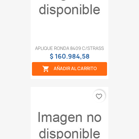
APLIQUE RONDA 8409 C/STRASS
$ 160.984,58

AÑADIR AL CARRITO
favorite_border