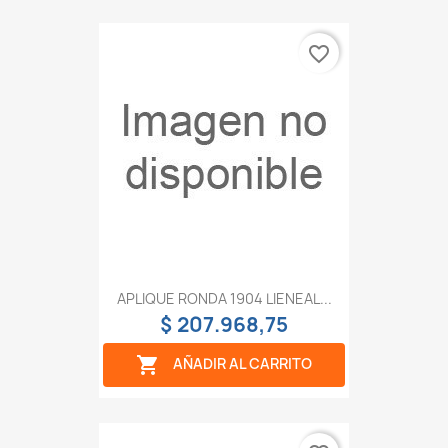
favorite_border
APLIQUE RONDA 1904 LIENEAL...
$ 207.968,75

AÑADIR AL CARRITO