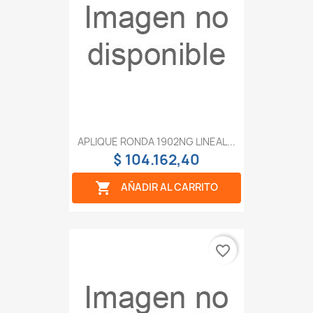
APLIQUE RONDA 1902NG LINEAL...
$ 104.162,40

AÑADIR AL CARRITO
favorite_border