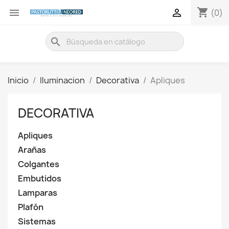
shopping_cart


(0)
search
Inicio
Iluminacion
Decorativa
Apliques
DECORATIVA
Apliques
Arañas
Colgantes
Embutidos
Lamparas
Plafón
Sistemas