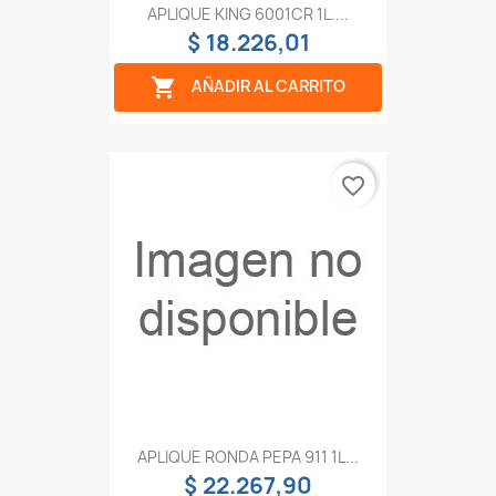
APLIQUE KING 6001CR 1L....
$ 18.226,01

AÑADIR AL CARRITO
favorite_border
APLIQUE RONDA PEPA 911 1L...
$ 22.267,90