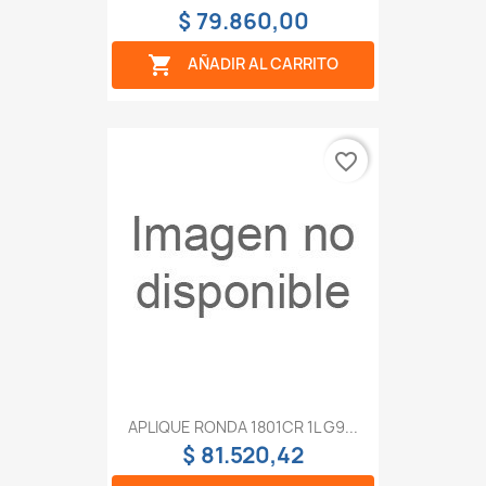
$ 79.860,00

AÑADIR AL CARRITO
favorite_border
APLIQUE RONDA 1801CR 1L G9...
$ 81.520,42