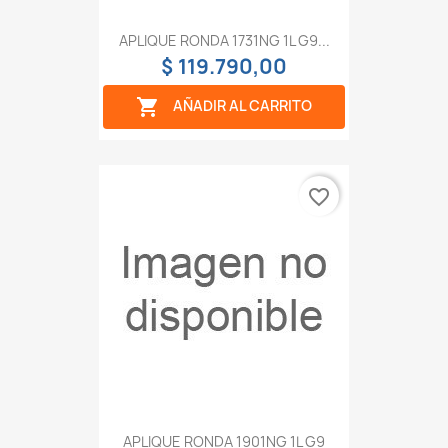
APLIQUE RONDA 1731NG 1L G9...
$ 119.790,00

AÑADIR AL CARRITO
favorite_border
APLIQUE RONDA 1901NG 1L G9