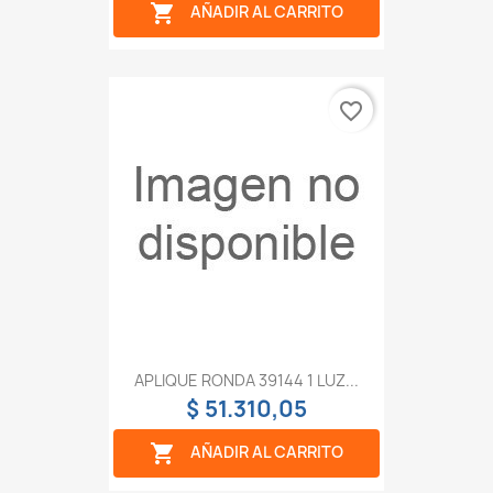

AÑADIR AL CARRITO
favorite_border
APLIQUE RONDA 39144 1 LUZ...
$ 51.310,05

AÑADIR AL CARRITO