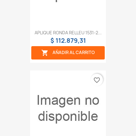
APLIQUE RONDA RELLEU 1531-2...
$ 112.879,31

AÑADIR AL CARRITO
favorite_border