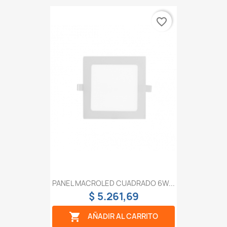
favorite_border
PANEL MACROLED CUADRADO 6W...
$ 5.261,69

AÑADIR AL CARRITO