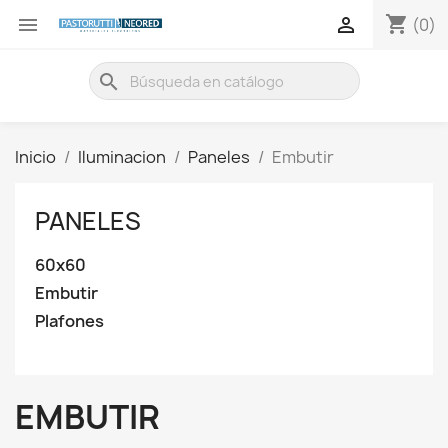
shopping_cart


(0)
search
Inicio
Iluminacion
Paneles
Embutir
PANELES
60x60
Embutir
Plafones
EMBUTIR