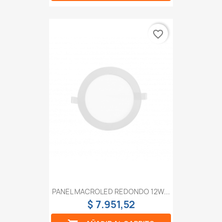
favorite_border
PANEL MACROLED REDONDO 12W...
$ 7.951,52