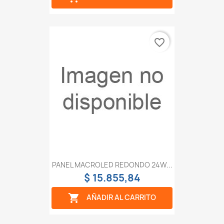
favorite_border
PANEL MACROLED REDONDO 24W...
$ 15.855,84

AÑADIR AL CARRITO