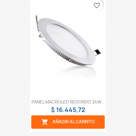
favorite_border
PANEL MACROLED REDONDO 24W...
$ 16.445,72

AÑADIR AL CARRITO