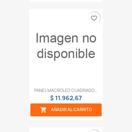
favorite_border
PANEL MACROLED CUADRADO...
$ 11.962,67

AÑADIR AL CARRITO