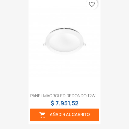
favorite_border
PANEL MACROLED REDONDO 12W...
$ 7.951,52

AÑADIR AL CARRITO