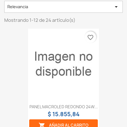

Relevancia
Mostrando 1-12 de 24 artículo(s)
favorite_border
PANEL MACROLED REDONDO 24W...
$ 15.855,84

AÑADIR AL CARRITO