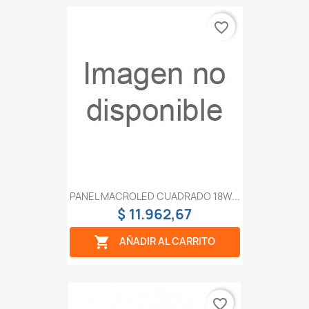
favorite_border
PANEL MACROLED CUADRADO 18W...
$ 11.962,67

AÑADIR AL CARRITO
favorite_border