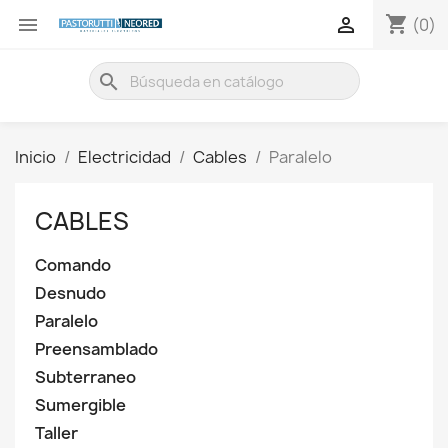
shopping_cart


(0)
search
Inicio
Electricidad
Cables
Paralelo
CABLES
Comando
Desnudo
Paralelo
Preensamblado
Subterraneo
Sumergible
Taller