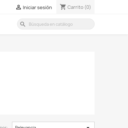
shopping_cart

Carrito
(0)
Iniciar sesión
search

por:
Relevancia