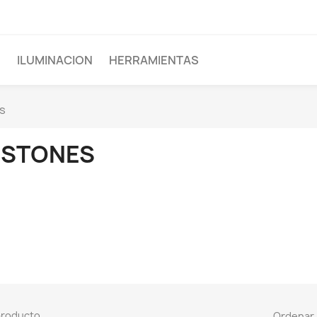
D
ILUMINACION
HERRAMIENTAS
s
ISTONES
producto.
Ordenar 