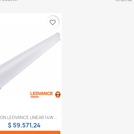
favorite_border
Vista rápida

TON LEDVANCE LINEAR 14W...
$ 59.571,24