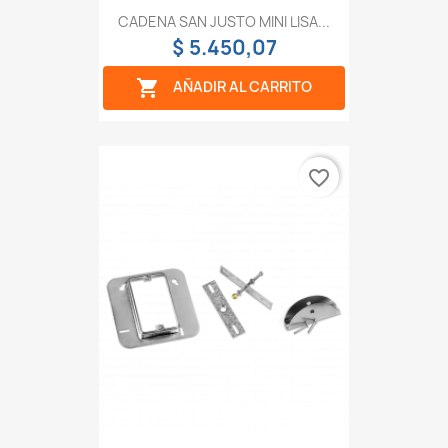
CADENA SAN JUSTO MINI LISA...
$ 5.450,07

AÑADIR AL CARRITO
favorite_border