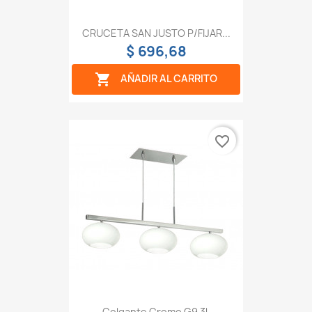
CRUCETA SAN JUSTO P/FIJAR...
$ 696,68

AÑADIR AL CARRITO
favorite_border
Colgante Cromo G9 3l.