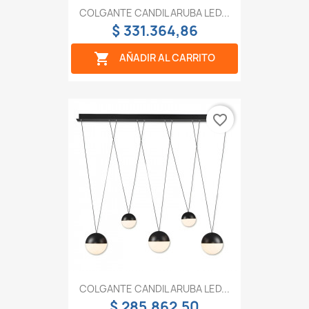
COLGANTE CANDIL ARUBA LED...
$ 331.364,86

AÑADIR AL CARRITO
favorite_border
COLGANTE CANDIL ARUBA LED...
$ 285.862,50