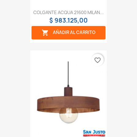
COLGANTE ACQUA 21600 MILAN...
$ 983.125,00

AÑADIR AL CARRITO
favorite_border