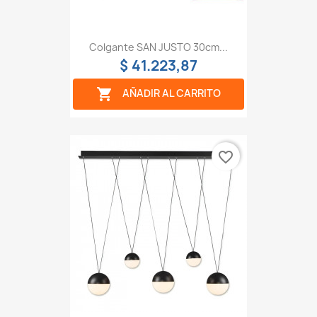
Colgante SAN JUSTO 30cm...
$ 41.223,87

AÑADIR AL CARRITO
favorite_border