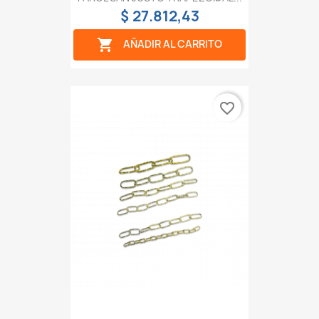
$ 27.812,43

AÑADIR AL CARRITO
favorite_border