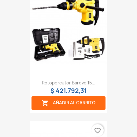
Rotopercutor Barovo 15...
$ 421.792,31

AÑADIR AL CARRITO
favorite_border