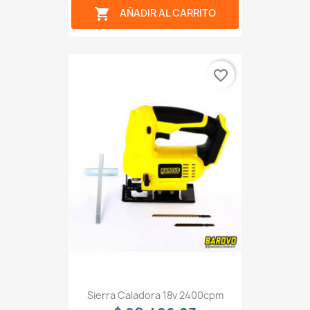

AÑADIR AL CARRITO
favorite_border
Sierra Caladora 18v 2400cpm