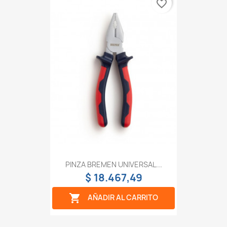
favorite_border
PINZA BREMEN UNIVERSAL...
$ 18.467,49

AÑADIR AL CARRITO