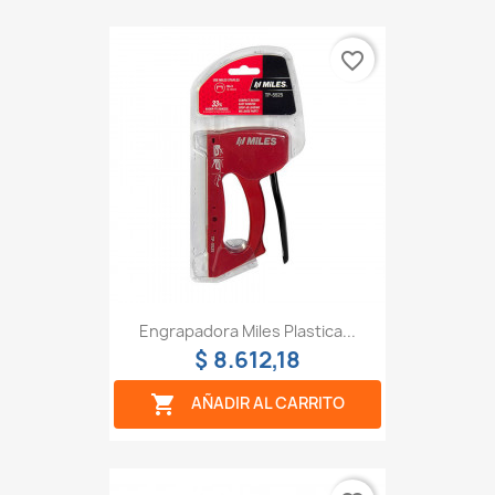
favorite_border
Engrapadora Miles Plastica...
$ 8.612,18

AÑADIR AL CARRITO