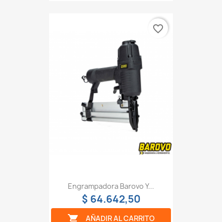
favorite_border
Engrampadora Barovo Y...
$ 64.642,50

AÑADIR AL CARRITO