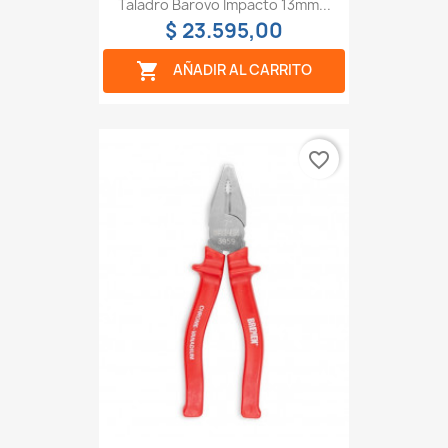
Taladro Barovo Impacto 13mm...
$ 23.595,00

AÑADIR AL CARRITO
favorite_border