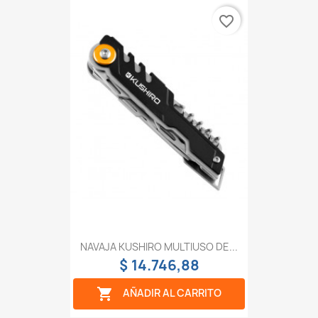
favorite_border
NAVAJA KUSHIRO MULTIUSO DE...
$ 14.746,88

AÑADIR AL CARRITO