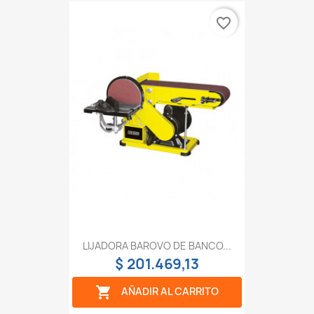
favorite_border
LIJADORA BAROVO DE BANCO...
$ 201.469,13

AÑADIR AL CARRITO