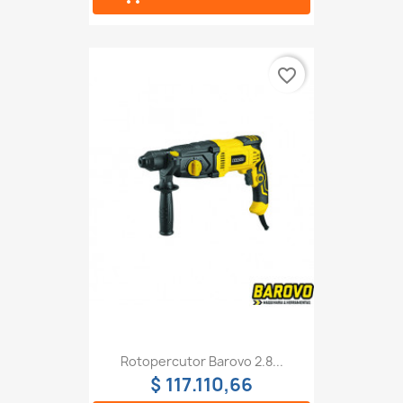
favorite_border
Rotopercutor Barovo 2.8...
$ 117.110,66