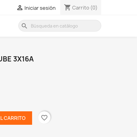
shopping_cart

Carrito
(0)
Iniciar sesión
search
BE 3X16A
favorite_border
AL CARRITO