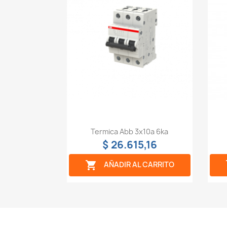
Vista rápida

Termica Abb 3x10a 6ka
$ 26.615,16

AÑADIR AL CARRITO