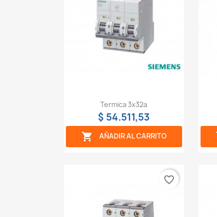
Vista rápida

Termica 3x32a
$ 54.511,53

AÑADIR AL CARRITO
favorite_border