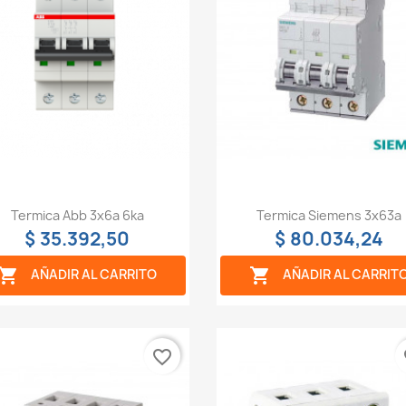
Vista rápida
Vista rápida


Termica Abb 3x6a 6ka
Termica Siemens 3x63a
$ 35.392,50
$ 80.034,24


AÑADIR AL CARRITO
AÑADIR AL CARRIT
favorite_border
fa