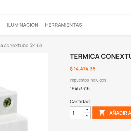
D
ILUMINACION
HERRAMIENTAS
a conextube 3x16a
TERMICA CONEXTU
$ 14.474,35
Impuestos incluidos
16453316
Cantidad

AÑADIR 