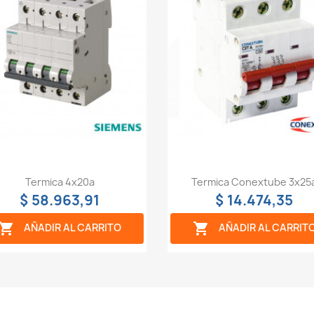
Vista rápida
Vista rápida


Termica 4x20a
Termica Conextube 3x25
$ 58.963,91
$ 14.474,35


AÑADIR AL CARRITO
AÑADIR AL CARRIT