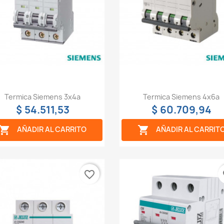
Vista rápida
Vista rápida


Termica Siemens 3x4a
Termica Siemens 4x6a
$ 54.511,53
$ 60.709,94


AÑADIR AL CARRITO
AÑADIR AL CARRIT
favorite_border
fa