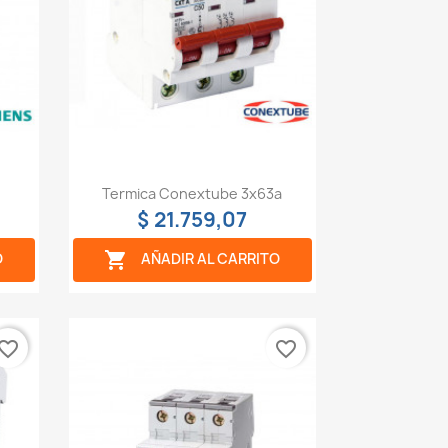
Vista rápida

Termica Conextube 3x63a
$ 21.759,07

O
AÑADIR AL CARRITO
vorite_border
favorite_border