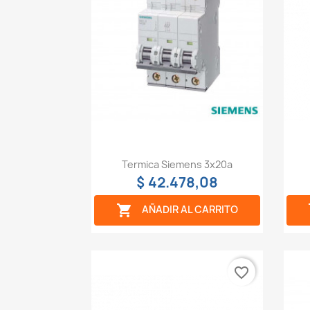
Vista rápida

Termica Siemens 3x20a
$ 42.478,08

AÑADIR AL CARRITO
favorite_border