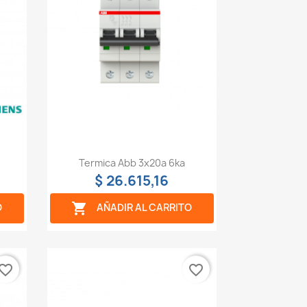
Vista rápida

Termica Abb 3x20a 6ka
$ 26.615,16

O
AÑADIR AL CARRITO
vorite_border
favorite_border