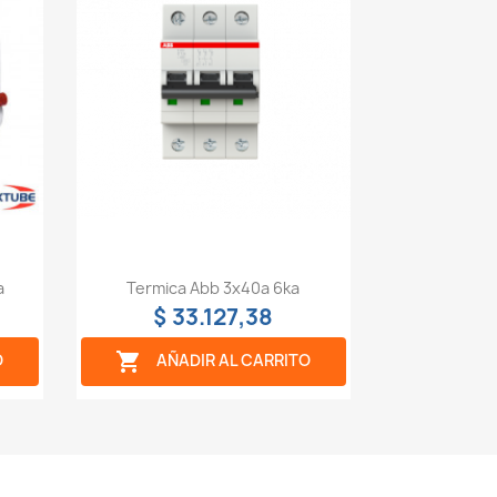
Vista rápida

a
Termica Abb 3x40a 6ka
$ 33.127,38

O
AÑADIR AL CARRITO