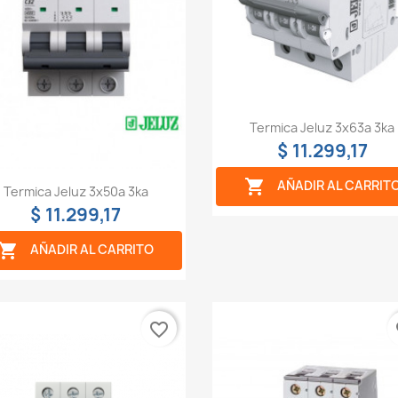
Vista rápida

Termica Jeluz 3x63a 3ka
$ 11.299,17

AÑADIR AL CARRIT
Vista rápida

Termica Jeluz 3x50a 3ka
$ 11.299,17

AÑADIR AL CARRITO
favorite_border
fa