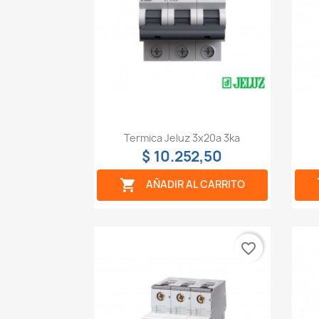
Vista rápida

Termica Jeluz 3x20a 3ka
$ 10.252,50

AÑADIR AL CARRITO
favorite_border