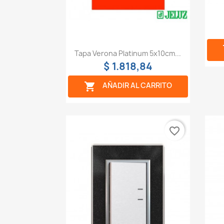
Vista rápida

Tapa Verona Platinum 5x10cm...
$ 1.818,84

AÑADIR AL CARRITO
favorite_border