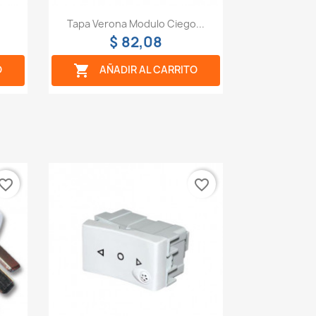
Vista rápida

e
Tapa Verona Modulo Ciego...
$ 82,08

O
AÑADIR AL CARRITO
vorite_border
favorite_border