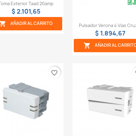
Vista rápida

Toma Exterior Taad 20amp
$ 2.101,65

AÑADIR AL CARRITO
Vista rápida

Pulsador Verona 4 Vias Cruz
$ 1.894,67

AÑADIR AL CARRIT
favorite_border
fa