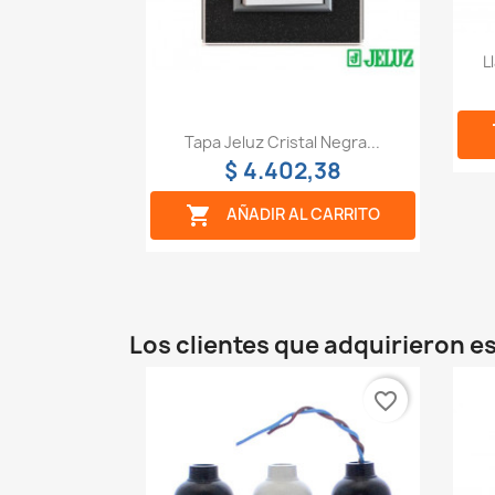
L
Vista rápida

Tapa Jeluz Cristal Negra...
$ 4.402,38

AÑADIR AL CARRITO
Los clientes que adquirieron 
favorite_border