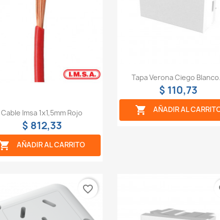
Vista rápida

Tapa Verona Ciego Blanco.
$ 110,73

AÑADIR AL CARRIT
Vista rápida

Cable Imsa 1x1,5mm Rojo
$ 812,33

AÑADIR AL CARRITO
favorite_border
fa