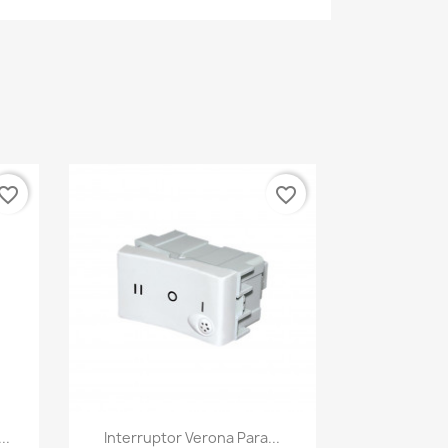
vorite_border
favorite_border
Vista rápida

..
Interruptor Verona Para...