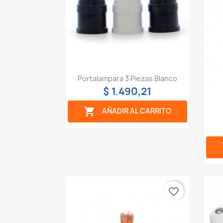
Vista rápida

Portalampara 3 Piezas Blanco
$ 1.490,21

AÑADIR AL CARRITO
favorite_border