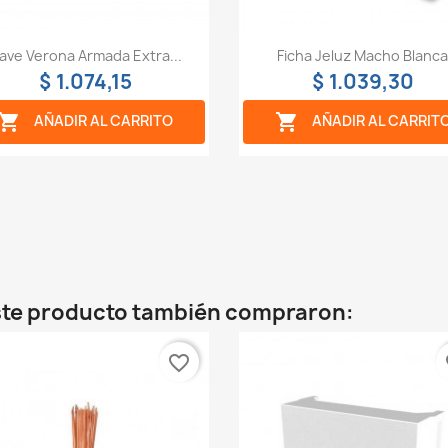
Vista rápida
Vista rápida


lave Verona Armada Extra...
Ficha Jeluz Macho Blanc
$ 1.074,15
$ 1.039,30


AÑADIR AL CARRITO
AÑADIR AL CARRIT
este producto también compraron:
favorite_border
fa