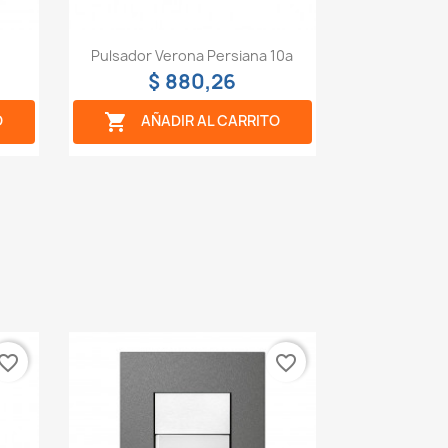
Vista rápida

a
Pulsador Verona Persiana 10a
$ 880,26

O
AÑADIR AL CARRITO
vorite_border
favorite_border