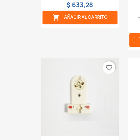
$ 633,28

AÑADIR AL CARRITO
T
favorite_border