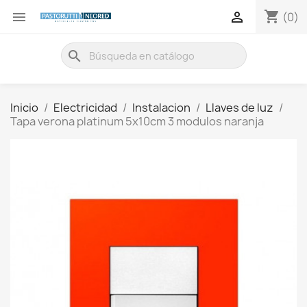
shopping_cart


(0)
search
Inicio
Electricidad
Instalacion
Llaves de luz
Tapa verona platinum 5x10cm 3 modulos naranja