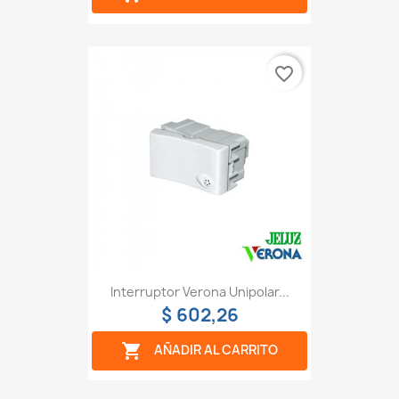
favorite_border
Interruptor Verona Unipolar...
$ 602,26

AÑADIR AL CARRITO