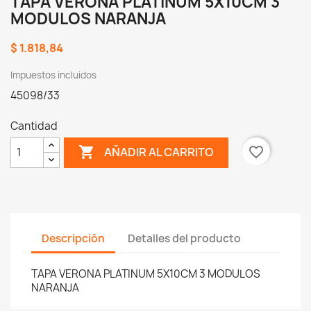
TAPA VERONA PLATINUM 5X10CM 3
MODULOS NARANJA
$ 1.818,84
Impuestos incluidos
45098/33
Cantidad

favorite_border
AÑADIR AL CARRITO
Descripción
Detalles del producto
TAPA VERONA PLATINUM 5X10CM 3 MODULOS
NARANJA