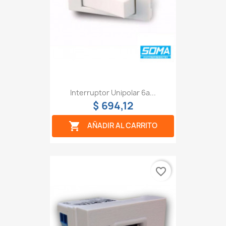
Interruptor Unipolar 6a...
$ 694,12

AÑADIR AL CARRITO
favorite_border