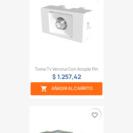
Toma Tv Verona Con Acople Pin
$ 1.257,42

AÑADIR AL CARRITO
favorite_border