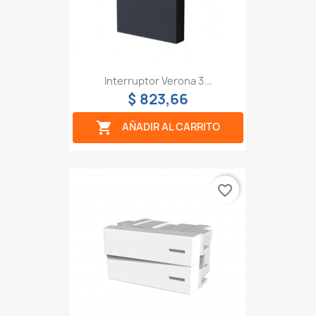
Interruptor Verona 3...
$ 823,66

AÑADIR AL CARRITO
favorite_border