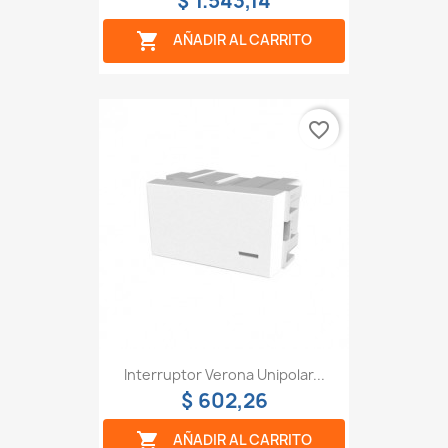
$ 1.543,14

AÑADIR AL CARRITO
favorite_border
Interruptor Verona Unipolar...
$ 602,26

AÑADIR AL CARRITO