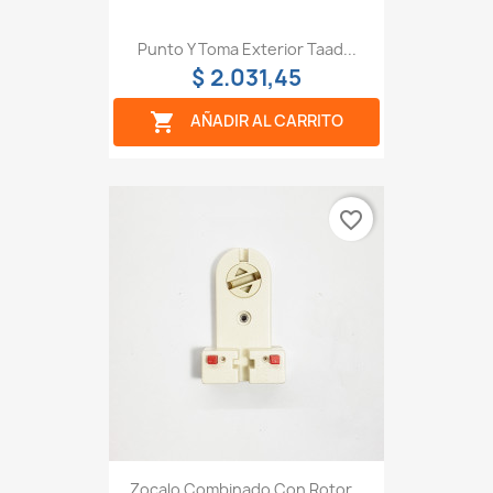
Punto Y Toma Exterior Taad...
$ 2.031,45

AÑADIR AL CARRITO
favorite_border
Zocalo Combinado Con Rotor...