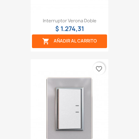
Interruptor Verona Doble
$ 1.274,31

AÑADIR AL CARRITO
favorite_border