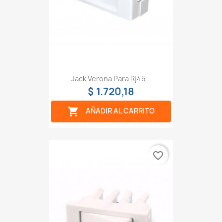
Jack Verona Para Rj45...
$ 1.720,18

AÑADIR AL CARRITO
favorite_border