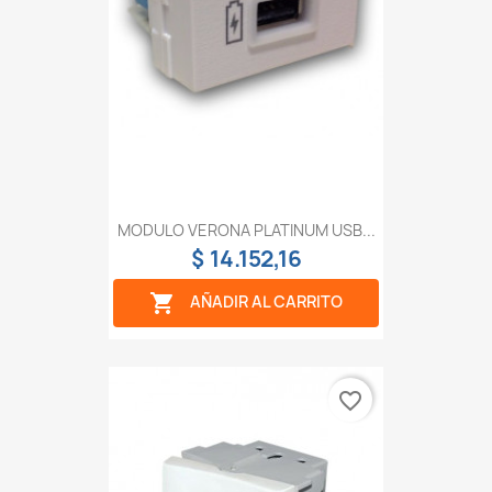
MODULO VERONA PLATINUM USB...
$ 14.152,16

AÑADIR AL CARRITO
favorite_border