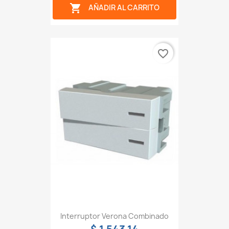

AÑADIR AL CARRITO
favorite_border
Interruptor Verona Combinado