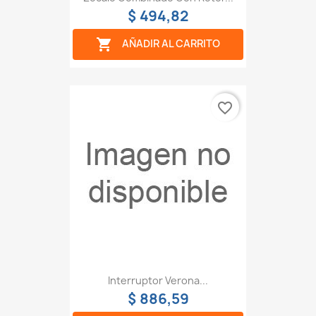
$ 494,82

AÑADIR AL CARRITO
favorite_border
Interruptor Verona...
$ 886,59