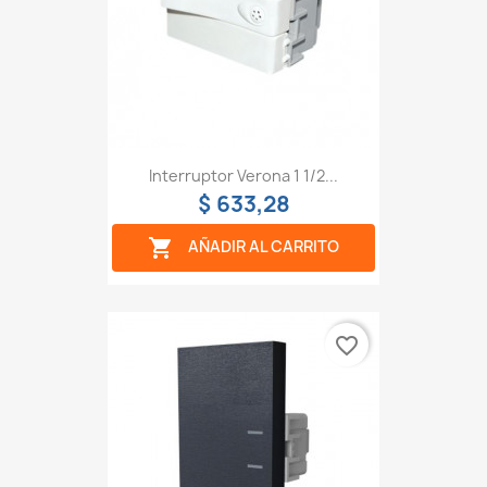
Interruptor Verona 1 1/2...
$ 633,28

AÑADIR AL CARRITO
favorite_border