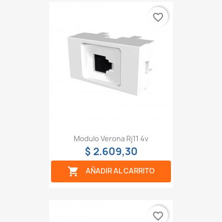
favorite_border
Modulo Verona Rj11 4v
$ 2.609,30

AÑADIR AL CARRITO
favorite_border