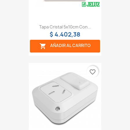
Tapa Cristal 5x10cm Con...
$ 4.402,38

AÑADIR AL CARRITO
favorite_border