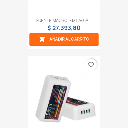
FUENTE MACROLED 12V 6A...
$ 27.393,80

AÑADIR AL CARRITO
favorite_border