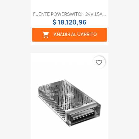
FUENTE POWERSWITCH 24V 1,5A...
$ 18.120,96

AÑADIR AL CARRITO
favorite_border