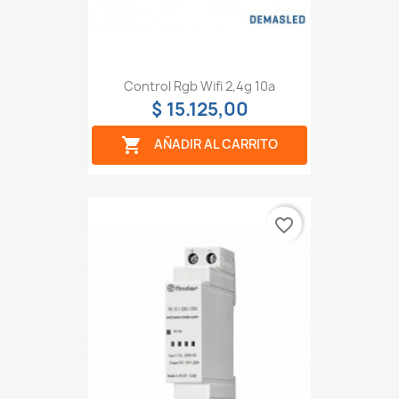
Control Rgb Wifi 2,4g 10a
$ 15.125,00

AÑADIR AL CARRITO
favorite_border