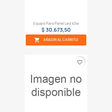
Equipo Para Panel Led 40w
$ 30.673,50

AÑADIR AL CARRITO
favorite_border