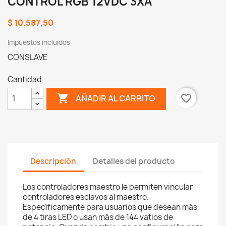
CONTROL RGB 12VDC 3XA
$ 10.587,50
Impuestos incluidos
CONSLAVE
Cantidad

favorite_border
AÑADIR AL CARRITO
Descripción
Detalles del producto
Los controladores maestro le permiten vincular
controladores esclavos al maestro.
Específicamente para usuarios que desean más
de 4 tiras LED o usan más de 144 vatios de