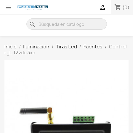
shopping_cart


(0)
search
Inicio
Iluminacion
Tiras Led
Fuentes
Control
rgb 12vdc 3xa